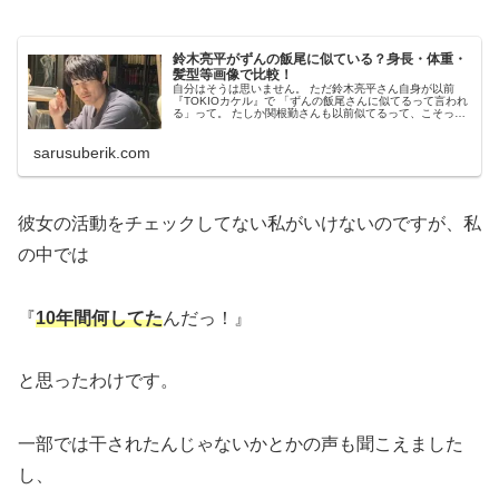
鈴木亮平がずんの飯尾に似ている？身長・体重・
髪型等画像で比較！
自分はそうは思いません。 ただ鈴木亮平さん自身が以前
『TOKIOカケル』で 「ずんの飯尾さんに似てるって言われ
る」って。 たしか関根勤さんも以前似てるって、こそっと
言ってました。 じゃ、比較してみようじゃないですか。 た
だなんで、飯尾さん...
sarusuberik.com
彼女の活動をチェックしてない私がいけないのですが、私
の中では
『
10年間何してた
んだっ！』
と思ったわけです。
一部では干されたんじゃないかとかの声も聞こえました
し、