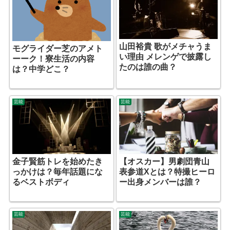
山田裕貴 歌がメチャうま
モグライダー芝のアメト
い理由 メレンゲで披露し
ーーク！寮生活の内容
たのは誰の曲？
は？中学どこ？
芸能
芸能
金子賢筋トレを始めたき
【オスカー】男劇団青山
っかけは？毎年話題にな
表参道Xとは？特撮ヒーロ
るベストボディ
ー出身メンバーは誰？
芸能
芸能