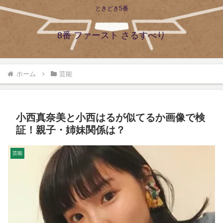
ときどき5番
8番 ファースト さるすべり
ホーム
芸能
小西真奈美と小西はるが似てるか画像で検
証！親子・姉妹関係は？
芸能