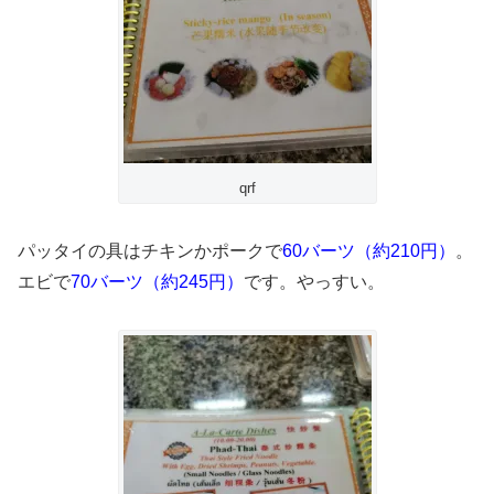
qrf
パッタイの具はチキンかポークで
60バーツ（約210円）
。
エビで
70バーツ（約245円）
です。やっすい。