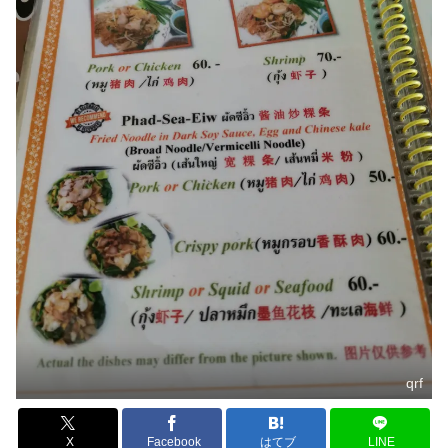
qrf
X
Facebook
はてブ
LINE