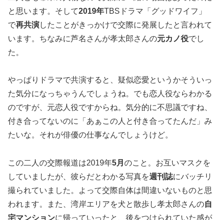
と思います。そして
2019年
TBSドラマ「グッドワイフ」
で
再共演
したことがきっかけで交際に発展したと言われて
います。ちなみに芦名さんが孝太郎さんの
元カノ役
でし
た。
やっぱりドラマで共演すると、疑似恋愛というかそういっ
た気分になっちゃうんでしょうね。でも恋人役ならわかる
のですが、元恋人役ですからね。気分的に不思議ですね、
付き合ってないのに「あぁこの人と付き合ってたんだ」み
たいな。それが俳優の仕事なんでしょうけど。
この二人の交際報道は2019年
5月
のこと。お互いマスクを
していましたが、彼らだとわかる写真を
週刊誌
にバッチリ
撮られていました。よって交際自体は間違いないものと思
われます。また、湾岸エリアを犬と散歩し孝太郎さんの
自
宅マンション
に帰っていったと、後をつけられていた感が