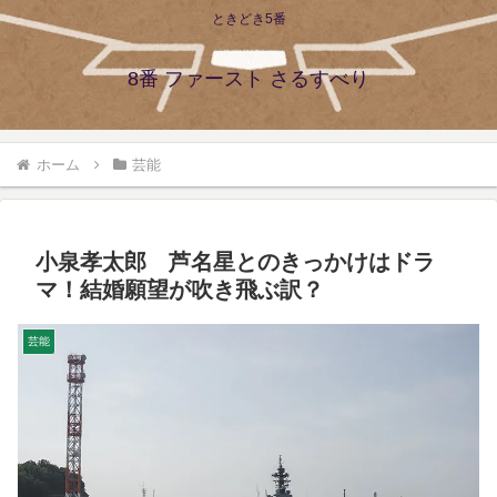
ときどき5番
8番 ファースト さるすべり
ホーム
芸能
小泉孝太郎 芦名星とのきっかけはドラ
マ！結婚願望が吹き飛ぶ訳？
芸能