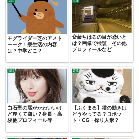
芸能
芸能
斎藤ちはるの目が恐いと
モグライダー芝のアメト
は？画像で検証 その他
ーーク！寮生活の内容
プロフィールなど
は？中学どこ？
芸能
芸能
白石聖の唇がかわいいけ
【ふくまる】猫の動きは
ど厚くて嫌い？身長・高
どうやってる？ロボッ
校他プロフィール等
ト・CG・操り人形？