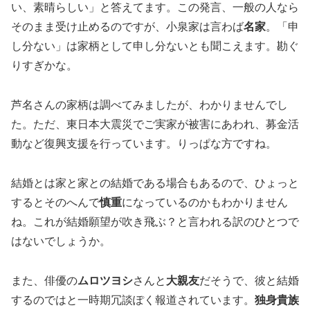
い、素晴らしい」と答えてます。この発言、一般の人なら
そのまま受け止めるのですが、小泉家は言わば
名家
。「申
し分ない」は家柄として申し分ないとも聞こえます。勘ぐ
りすぎかな。
芦名さんの家柄は調べてみましたが、わかりませんでし
た。ただ、東日本大震災でご実家が被害にあわれ、募金活
動など復興支援を行っています。りっぱな方ですね。
結婚とは家と家との結婚である場合もあるので、ひょっと
するとそのへんで
慎重
になっているのかもわかりません
ね。これが結婚願望が吹き飛ぶ？と言われる訳のひとつで
はないでしょうか。
また、俳優の
ムロツヨシ
さんと
大親友
だそうで、彼と結婚
するのではと一時期冗談ぽく報道されています。
独身貴族