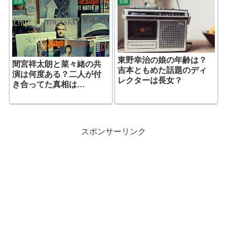
芸能
芸能
東野幸治の娘の年齢は？
間宮祥太朗と菜々緒の共
吉本ともめた話題のディ
演は何度ある？二人が付
レクターは長女？
き合ってた真相は…
スポンサーリンク