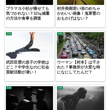
ブラマヨ小杉が痩せても
村井美樹若い頃のめちゃ
気づかれない？32㎏減量
かわいい画像！鬼軍曹の
の方法や食事を調査
おもかげはない？
芸能
芸能
武田双雲の息子の学校は
ウーマン【村本】は干さ
どこ？中学生なのに社会
れた？事務所が大変な時
貢献活動が凄い！
になにしてたんだ？
芸能
芸能