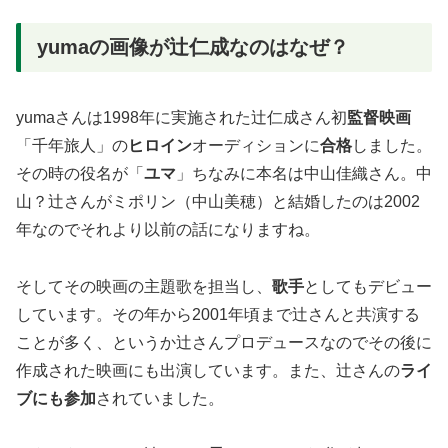
yumaの画像が辻仁成なのはなぜ？
yumaさんは1998年に実施された辻仁成さん初
監督映画
「千年旅人」の
ヒロイン
オーディションに
合格
しました。
その時の役名が「
ユマ
」ちなみに本名は中山佳織さん。中
山？辻さんがミポリン（中山美穂）と結婚したのは2002
年なのでそれより以前の話になりますね。
そしてその映画の主題歌を担当し、
歌手
としてもデビュー
しています。その年から2001年頃まで辻さんと共演する
ことが多く、というか辻さんプロデュースなのでその後に
作成された映画にも出演しています。また、辻さんの
ライ
ブにも参加
されていました。