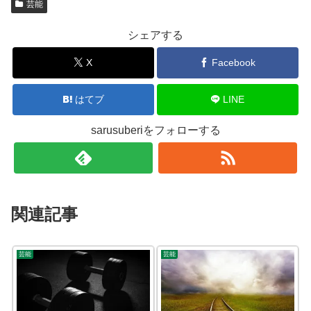
芸能
シェアする
X
Facebook
はてブ
LINE
sarusuberiをフォローする
関連記事
芸能
芸能