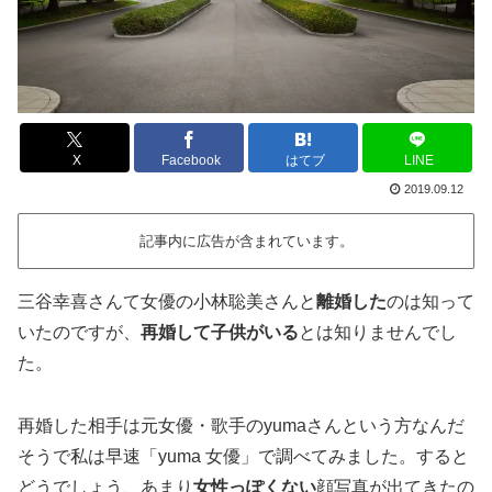
X
Facebook
はてブ
LINE
2019.09.12
記事内に広告が含まれています。
三谷幸喜さんて女優の小林聡美さんと
離婚した
のは知って
いたのですが、
再婚して子供がいる
とは知りませんでし
た。
再婚した相手は元女優・歌手のyumaさんという方なんだ
そうで私は早速「yuma 女優」で調べてみました。すると
どうでしょう、あまり
女性っぽくない
顔写真が出てきたの