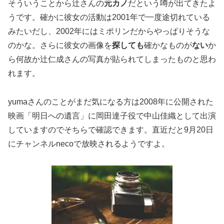
そういうことから辻さんの
元カノ
だという噂が出てきたよ
うです。確かに彼女の活動は2001年で一度途切れている
みたいだし、2002年にはミポリンだからやっぱりそうな
のかな。さらに彼女の画像を
探しても
確かなものが
ない
か
ら何故か辻仁成さんの写真が貼られてしまったものと思わ
れます。
yumaさんのことがまだ気になる方は2008年に公開された
映画「明日への遺言」に岡田達子役で中山佳織として出演
していますのでそちらで確認できます。直近だと9月20日
にチャンネルnecoで放映されるようですよ。