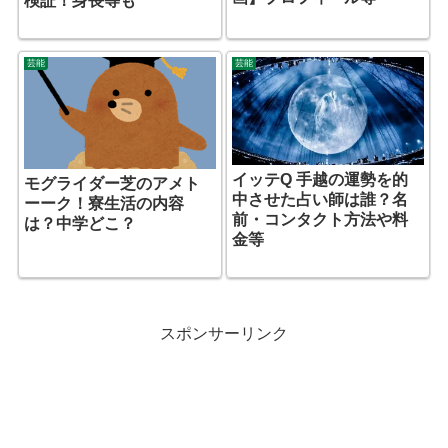
検証！身長等も
芸能
芸能
イッテQ 手越の運勢を的
モグライダー芝のアメト
中させた占い師は誰？名
ーーク！寮生活の内容
前・コンタクト方法や料
は？中学どこ？
金等
スポンサーリンク