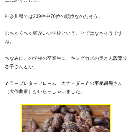
神奈川県では239件中70位の順位なのだそう。
むちゃくちゃ頭がいい学校ということではなさそうです
ね。
ちなみにこの学校の卒業生に、キングカズの奥さん
設楽り
さ子
さんとか、
🎵ラ～ブレタ～フロ～ム カナ～ダ～🎵の
平尾昌晃
さん
（大作曲家）がいらっしゃいました。