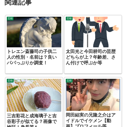
関連記事
芸能
芸能
トレエン斎藤司の子供二
太田光と今田耕司の芸歴
人の性別・名前は？良い
どちらが上？年齢差、さ
パパっぷりか調査！
ん付けで呼ぶか等
芸能
芸能
岡田結実の兄隆之介はア
三吉彩花と成海璃子と吉
イドルでイケメン【動
谷彩子が似てる？画像で
画】プロフィール等