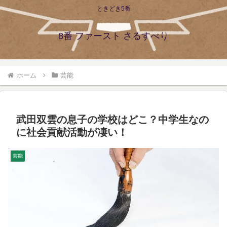
ときどき5番
8番 ファースト さるすべり
ホーム
芸能
武田双雲の息子の学校はどこ？中学生なの
に社会貢献活動が凄い！
芸能