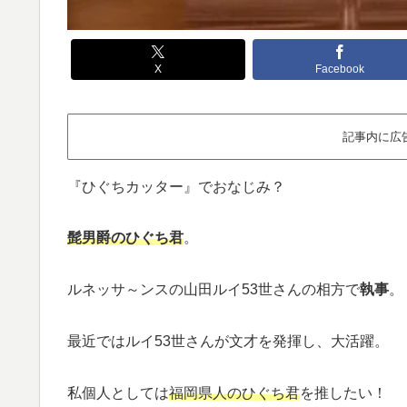
X
Facebook
記事内に広
『ひぐちカッター』でおなじみ？
髭男爵のひぐち君
。
ルネッサ～ンスの山田ルイ53世さんの相方で
執事
。
最近ではルイ53世さんが文才を発揮し、大活躍。
私個人としては
福岡県人のひぐち君
を推したい！