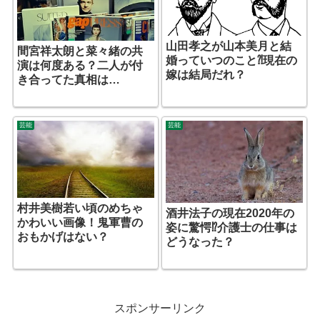
山田孝之が山本美月と結
間宮祥太朗と菜々緒の共
婚っていつのこと⁈現在の
演は何度ある？二人が付
嫁は結局だれ？
き合ってた真相は…
芸能
芸能
村井美樹若い頃のめちゃ
酒井法子の現在2020年の
かわいい画像！鬼軍曹の
姿に驚愕⁉介護士の仕事は
おもかげはない？
どうなった？
スポンサーリンク