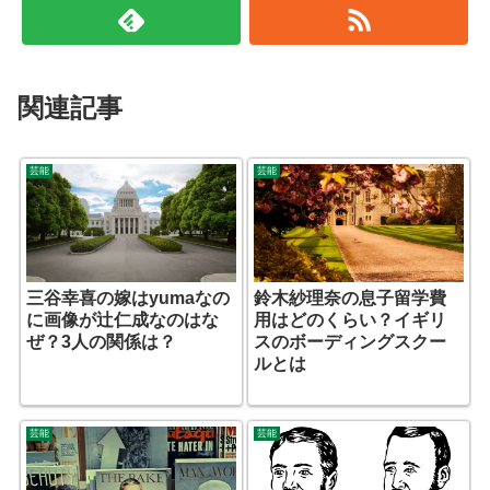
関連記事
芸能
芸能
三谷幸喜の嫁はyumaなの
鈴木紗理奈の息子留学費
に画像が辻仁成なのはな
用はどのくらい？イギリ
ぜ？3人の関係は？
スのボーディングスクー
ルとは
芸能
芸能