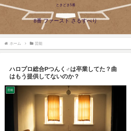
ときどき5番
8番 ファースト さるすべり
ホーム
芸能
ハロプロ総合Pつんく♂は卒業してた？曲
はもう提供してないのか？
芸能