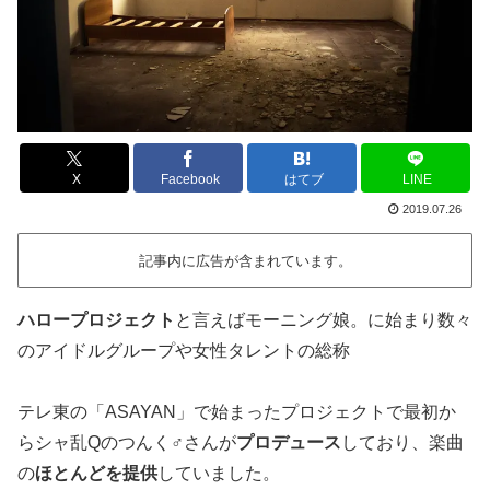
X
Facebook
はてブ
LINE
2019.07.26
記事内に広告が含まれています。
ハロープロジェクト
と言えばモーニング娘。に始まり数々
のアイドルグループや女性タレントの総称
テレ東の「ASAYAN」で始まったプロジェクトで最初か
らシャ乱Qのつんく♂さんが
プロデュース
しており、楽曲
の
ほとんどを提供
していました。