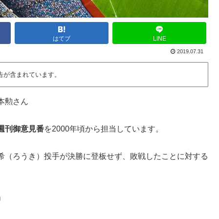
はてブ
LINE
2019.07.31
告が含まれています。
本勲さん
週刊御意見番
を2000年頃から担当しています。
希（ろうき）投手が決勝に登板せず、敗戦したことに対する
」