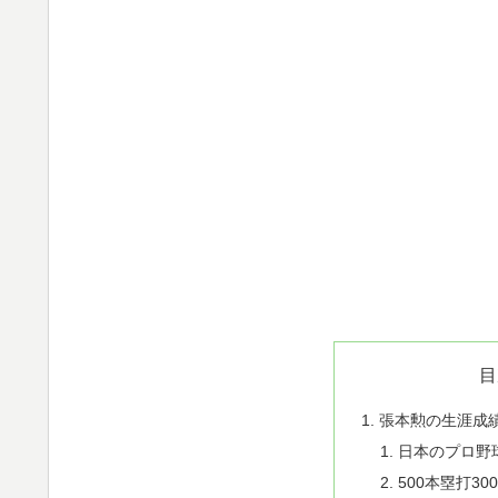
目
張本勲の生涯成
日本のプロ野球
500本塁打3