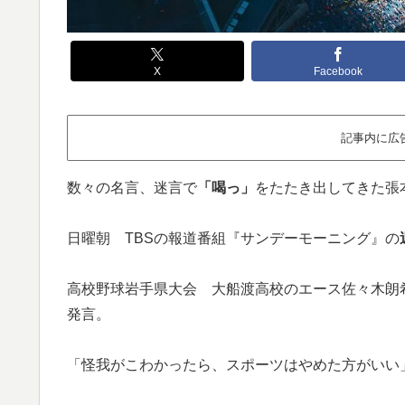
X
Facebook
記事内に広
数々の名言、迷言で
「喝っ」
をたたき出してきた張
日曜朝 TBSの報道番組『サンデーモーニング』の
高校野球岩手県大会 大船渡高校のエース佐々木朗
発言。
「怪我がこわかったら、スポーツはやめた方がいい