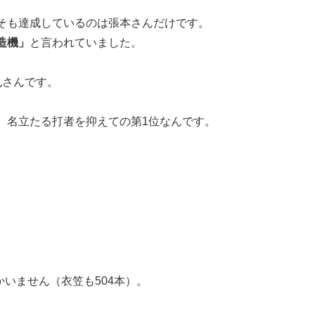
そも達成しているのは張本さんだけです。
造機」
と言われていました。
也さんです。
、名立たる打者を抑えての第1位なんです。
かいません（衣笠も504本）。