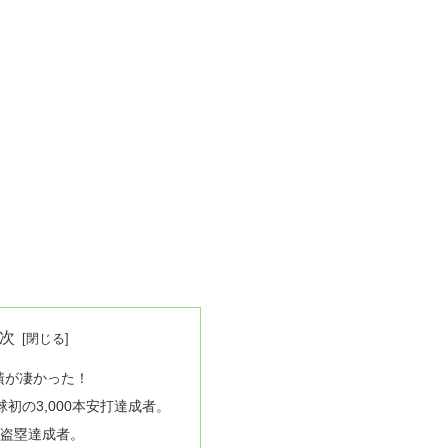
次
績が凄かった！
初の3,000本安打達成者。
00盗塁達成者。